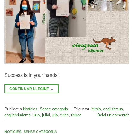
Success is in your hands!
CONTINUAR LLEGINT
→
Publicat a
Notícies
,
Sense categoria
|
Etiquetat
#titols
,
englishreus
,
englishriudoms
,
julio
,
juliol
,
july
,
titles
,
titulos
Deixi un comentari
NOTÍCIES
,
SENSE CATEGORIA