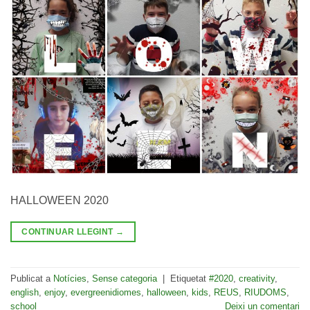
HALLOWEEN 2020
CONTINUAR LLEGINT
→
Publicat a
Notícies
,
Sense categoria
|
Etiquetat
#2020
,
creativity
,
english
,
enjoy
,
evergreenidiomes
,
halloween
,
kids
,
REUS
,
RIUDOMS
,
school
Deixi un comentari