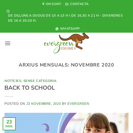
Skip
ON SOM?
CONTACTA
to
DE DILLUNS A DIJOUS DE 10 A 13 H I DE 16.30 A 21 H - DIVENDRES
content
DE 16 A 20.30 H.
WHATSAPP
ARXIUS MENSUALS:
NOVEMBRE 2020
NOTÍCIES
,
SENSE CATEGORIA
BACK TO SCHOOL
POSTED ON
23 NOVEMBRE, 2020
BY
EVERGREEN
23
nov.