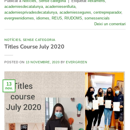
Publicat a
Notícies
,
Sense categoria
|
Etiquetat
#examens
,
academiesdecatalunya
,
academiesenlluita
,
academiesprivadesdecatalunya
,
academiessegures
,
centrepreparador
,
evergreenidiomes
,
idiomes
,
REUS
,
RIUDOMS
,
somessencials
Deixi un comentari
NOTÍCIES
,
SENSE CATEGORIA
Titles Course July 2020
POSTED ON
13 NOVEMBRE, 2020
BY
EVERGREEN
13
nov.