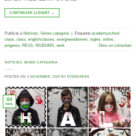
CONTINUAR LLEGINT
→
Publicat a
Notícies
,
Sense categoria
|
Etiquetat
academyschool
,
clase
,
class
,
englishclasses
,
evergreenidiomes
,
ingles
,
online
,
progress
,
REUS
,
RIUDOMS
,
work
Deixi un comentari
NOTÍCIES
,
SENSE CATEGORIA
POSTED ON
4 NOVEMBRE, 2020
BY
EVERGREEN
04
nov.