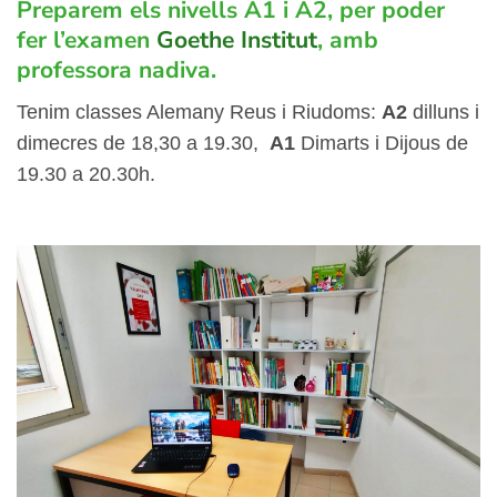
Preparem els nivells A1 i A2, per poder
fer
l’examen
Goethe Institut
,
amb
professora nadiva.
T
enim classes Alemany Reus i Riudoms:
A2
dilluns i
dimecres de 18,30 a 19.30,
A1
Dimarts i Dijous de
19.30 a 20.30h.