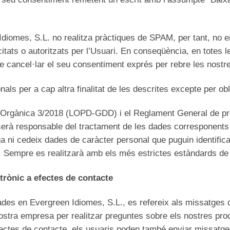
iomes, S.L. no realitza pràctiques de SPAM, per tant, no e
citats o autoritzats per l’Usuari. En conseqüència, en totes
at de cancel·lar el seu consentiment exprés per rebre les nos
s per a cap altra finalitat de les descrites excepte per obli
ei Orgànica 3/2018 (LOPD-GDD) i el Reglament General de 
erà responsable del tractament de les dades corresponents 
 ni cedeix dades de caràcter personal que puguin identificar a
. Sempre es realitzarà amb els més estrictes estàndards de
trònic a efectes de contacte
des en Evergreen Idiomes, S.L., es refereix als missatges d
nostra empresa per realitzar preguntes sobre els nostres pro
fectes de contacte, els usuaris poden també enviar missatg