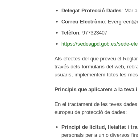
Delegat Protecció Dades
: Mari
Correu Electrònic
: Evergreen@
Telèfon
: 977323407
https://sedeagpd.gob.es/sede-ele
Als efectes del que preveu el Regl
través dels formularis del web, rebr
usuaris, implementem totes les mesur
Principis que aplicarem a la teva 
En el tractament de les teves dades
europeu de protecció de dades:
Principi de licitud, lleialtat i t
personals per a un o diversos fi