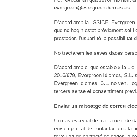
evergreen@evergreenidiomes.es.
D’acord amb la LSSICE, Evergreen Id
que no hagin estat prèviament sol·li
prestador, l’usuari té la possibilit
No tractarem les seves dades personal
D’acord amb el que estableix la Ll
2016/679, Evergreen Idiomes, S.L. s
Evergreen Idiomes, S.L. no ven, lloga
tercers sense el consentiment previ
Enviar un missatge de correu elec
Un cas especial de tractament de da
envien per tal de contactar amb la 
formulari de captació de dades, a e