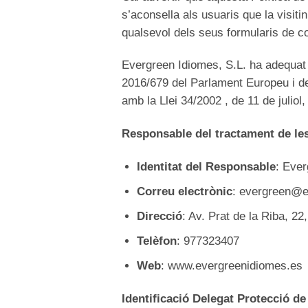
s’aconsella als usuaris que la visit
qualsevol dels seus formularis de c
Evergreen Idiomes, S.L. ha adequat
2016/679 del Parlament Europeu i de
amb la Llei 34/2002 , de 11 de julio
Responsable del tractament de le
Identitat del Responsable
: Ever
Correu electrònic
: evergreen@e
Direcció
: Av. Prat de la Riba, 2
Telèfon
: 977323407
Web
: www.evergreenidiomes.es
Identificació Delegat Protecció d