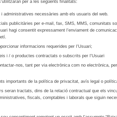
ilitzaran per a les següents finalitats:
 i administratives necessàries amb els usuaris del web.
als publicitàries per e-mail, fax, SMS, MMS, comunitats soci
Usuari hagi consentit expressament l’enviament de comunicac
etí.
porcionar informacions requerides per l’Usuari;
is i / o productes contractats o subscrits per l’Usuari
ntactar-nos, tant per via electrònica com no electrònica, per
 importants de la política de privacitat, avís legal o políti
rs seran tractats, dins de la relació contractual que els vin
inistratives, fiscals, comptables i laborals que siguin necess
 seu consentiment remetent un escrit amb l’assumpte “Baix