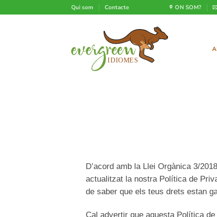
Skip
Qui som
Contacte
ON SOM?
to
content
A
D’acord amb la Llei Orgànica 3/2
actualitzat la nostra Política de Pr
de saber que els teus drets estan ga
Cal advertir que aquesta Política de 