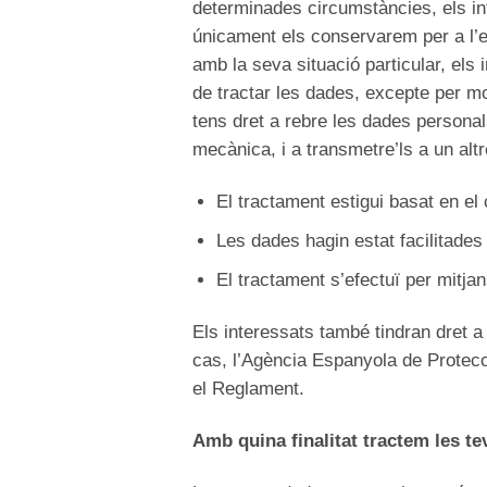
determinades circumstàncies, els int
únicament els conservarem per a l’e
amb la seva situació particular, el
de tractar les dades, excepte per mo
tens dret a rebre les dades personals
mecànica, i a transmetre’ls a un alt
El tractament estigui basat en el
Les dades hagin estat facilitades
El tractament s’efectuï per mitja
Els interessats també tindran dret a 
cas, l’Agència Espanyola de Protecc
el Reglament.
Amb quina finalitat tractem les t