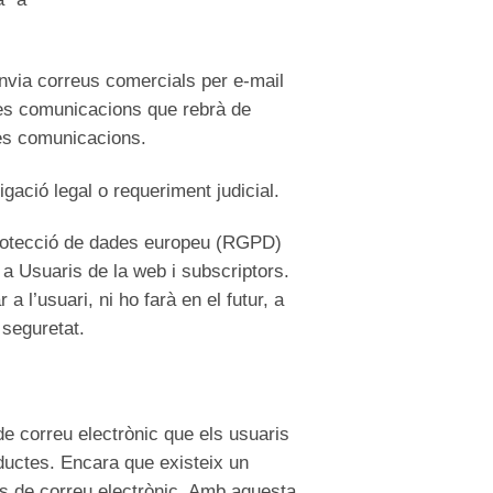
nvia correus comercials per e-mail
 les comunicacions que rebrà de
tres comunicacions.
gació legal o requeriment judicial.
protecció de dades europeu (RGPD)
a Usuaris de la web i subscriptors.
 l’usuari, ni ho farà en el futur, a
 seguretat.
e correu electrònic que els usuaris
ductes. Encara que existeix un
es de correu electrònic. Amb aquesta