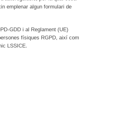
xin emplenar algun formulari de
LOPD-GDD i al Reglament (UE)
s persones físiques RGPD, així com
ònic LSSICE.