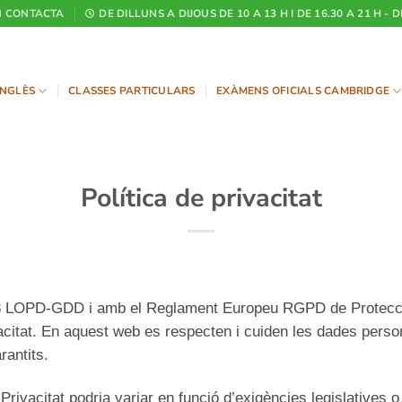
CONTACTA
DE DILLUNS A DIJOUS DE 10 A 13 H I DE 16.30 A 21 H - 
NGLÈS
CLASSES PARTICULARS
EXÀMENS OFICIALS CAMBRIDGE
Política de privacitat
018 LOPD-GDD i amb el Reglament Europeu RGPD de Protecc
ivacitat. En aquest web es respecten i cuiden les dades pers
rantits.
Privacitat podria variar en funció d’exigències legislatives o