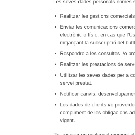
Les seves dades personals només s’ut
Realitzar les gestions comercials
Enviar les comunicacions comerci
electrònic o físic, en cas que l’
mitjançant la subscripció del butll
Respondre a les consultes i/o pro
Realitzar les prestacions de serve
Utilitzar les seves dades per a co
servei prestat.
Notificar canvis, desenvolupaments
Les dades de clients i/o proveïdo
compliment de les obligacions adm
vigent.
Pot revocar en qualsevol moment el