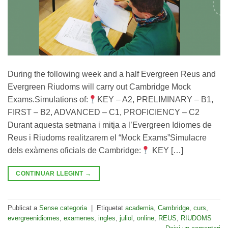
During the following week and a half Evergreen Reus and
Evergreen Riudoms will carry out Cambridge Mock
Exams.Simulations of:
KEY – A2, PRELIMINARY – B1,
FIRST – B2, ADVANCED – C1, PROFICIENCY – C2
Durant aquesta setmana i mitja a l’Evergreen Idiomes de
Reus i Riudoms realitzarem el “Mock Exams”Simulacre
dels exàmens oficials de Cambridge:
KEY […]
CONTINUAR LLEGINT
→
Publicat a
Sense categoria
|
Etiquetat
academia
,
Cambridge
,
curs
,
evergreenidiomes
,
examenes
,
ingles
,
juliol
,
online
,
REUS
,
RIUDOMS