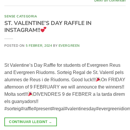
Deixi un comentari
SENSE CATEGORIA
ST. VALENTINE’S DAY RAFFLE IN
INSTAGRAM!!
POSTED ON
5 FEBRER, 2024
BY
EVERGREEN
St Valentine’s Day Raffle for students of Evergreen Reus
and Evergreen Riudoms. Sorteig Regal de St. Valentí pels
alumnes de Reus i de Riudoms. Good luck!!!
On FRIDAY
afternoon of 9 FEBRUARY we will announce the winners!!
Molta sort!!!
DIVENDRES 9 de FEBRER a la tarda direm
els guanyadors!!
#sorteig#raffle#present#regal#valentinesday#evergreenidi
CONTINUAR LLEGINT
→