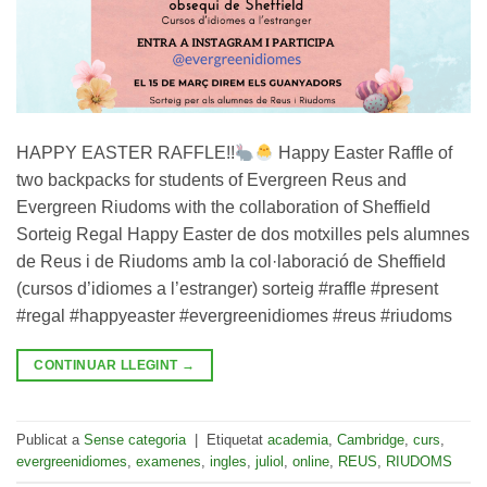
HAPPY EASTER RAFFLE!!
Happy Easter Raffle of
two backpacks for students of Evergreen Reus and
Evergreen Riudoms with the collaboration of Sheffield
Sorteig Regal Happy Easter de dos motxilles pels alumnes
de Reus i de Riudoms amb la col·laboració de Sheffield
(cursos d’idiomes a l’estranger) sorteig #raffle #present
#regal #happyeaster #evergreenidiomes #reus #riudoms
CONTINUAR LLEGINT
→
Publicat a
Sense categoria
|
Etiquetat
academia
,
Cambridge
,
curs
,
evergreenidiomes
,
examenes
,
ingles
,
juliol
,
online
,
REUS
,
RIUDOMS