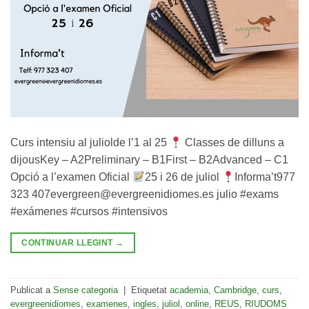
Curs intensiu al juliolde l’1 al 25
Classes de dilluns a
dijousKey – A2Preliminary – B1First – B2Advanced – C1
Opció a l’examen Oficial
25 i 26 de juliol
Informa’t977
323 407evergreen@evergreenidiomes.es julio #exams
#exámenes #cursos #intensivos
CONTINUAR LLEGINT
→
Publicat a
Sense categoria
|
Etiquetat
academia
,
Cambridge
,
curs
,
evergreenidiomes
,
examenes
,
ingles
,
juliol
,
online
,
REUS
,
RIUDOMS