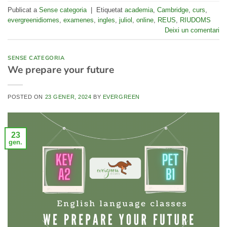
Publicat a
Sense categoria
|
Etiquetat
academia
,
Cambridge
,
curs
,
evergreenidiomes
,
examenes
,
ingles
,
juliol
,
online
,
REUS
,
RIUDOMS
Deixi un comentari
SENSE CATEGORIA
We prepare your future
POSTED ON
23 GENER, 2024
BY
EVERGREEN
23
gen.