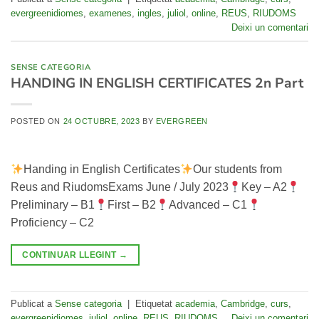
evergreenidiomes
,
examenes
,
ingles
,
juliol
,
online
,
REUS
,
RIUDOMS
Deixi un comentari
SENSE CATEGORIA
HANDING IN ENGLISH CERTIFICATES 2n Part
POSTED ON
24 OCTUBRE, 2023
BY
EVERGREEN
Handing in English Certificates
Our students from
Reus and RiudomsExams June / July 2023
Key – A2
Preliminary – B1
First – B2
Advanced – C1
Proficiency – C2
CONTINUAR LLEGINT
→
Publicat a
Sense categoria
|
Etiquetat
academia
,
Cambridge
,
curs
,
evergreenidiomes
,
juliol
,
online
,
REUS
,
RIUDOMS
Deixi un comentari