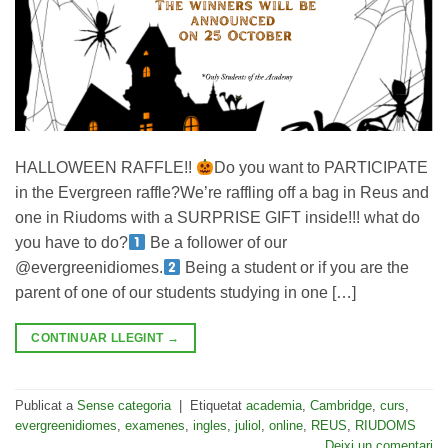
HALLOWEEN RAFFLE!!
Do you want to PARTICIPATE
in the Evergreen raffle?We’re raffling off a bag in Reus and
one in Riudoms with a SURPRISE GIFT inside!!! what do
you have to do?
Be a follower of our
@evergreenidiomes.
Being a student or if you are the
parent of one of our students studying in one […]
CONTINUAR LLEGINT
→
Publicat a
Sense categoria
|
Etiquetat
academia
,
Cambridge
,
curs
,
evergreenidiomes
,
examenes
,
ingles
,
juliol
,
online
,
REUS
,
RIUDOMS
Deixi un comentari