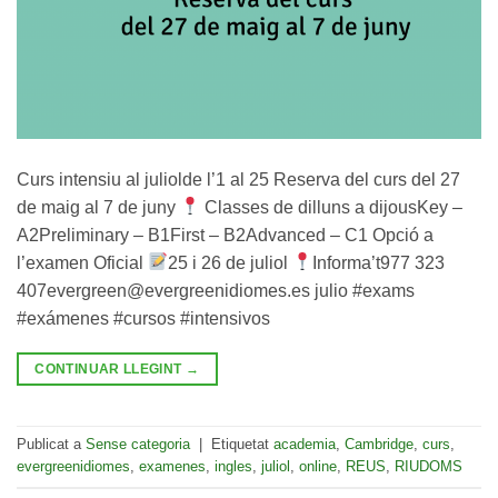
Curs intensiu al juliolde l’1 al 25 Reserva del curs del 27
de maig al 7 de juny
Classes de dilluns a dijousKey –
A2Preliminary – B1First – B2Advanced – C1 Opció a
l’examen Oficial
25 i 26 de juliol
Informa’t977 323
407evergreen@evergreenidiomes.es julio #exams
#exámenes #cursos #intensivos
CONTINUAR LLEGINT
→
Publicat a
Sense categoria
|
Etiquetat
academia
,
Cambridge
,
curs
,
evergreenidiomes
,
examenes
,
ingles
,
juliol
,
online
,
REUS
,
RIUDOMS