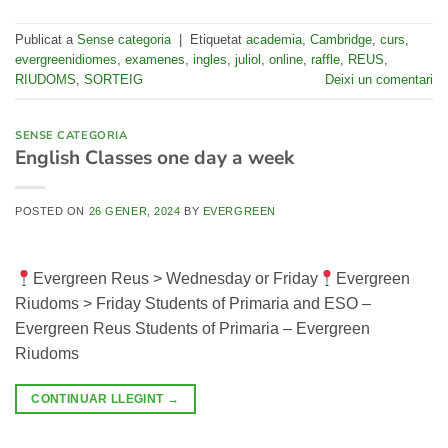
Publicat a
Sense categoria
|
Etiquetat
academia
,
Cambridge
,
curs
,
evergreenidiomes
,
examenes
,
ingles
,
juliol
,
online
,
raffle
,
REUS
,
RIUDOMS
,
SORTEIG
Deixi un comentari
SENSE CATEGORIA
English Classes one day a week
POSTED ON
26 GENER, 2024
BY
EVERGREEN
Evergreen Reus > Wednesday or Friday
Evergreen
Riudoms > Friday Students of Primaria and ESO –
Evergreen Reus Students of Primaria – Evergreen
Riudoms
CONTINUAR LLEGINT
→