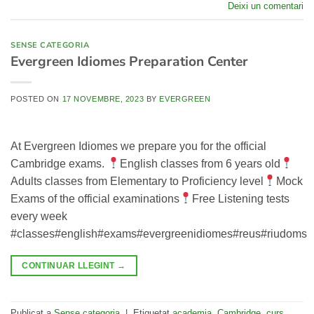
Deixi un comentari
SENSE CATEGORIA
Evergreen Idiomes Preparation Center
POSTED ON
17 NOVEMBRE, 2023
BY
EVERGREEN
At Evergreen Idiomes we prepare you for the official
Cambridge exams.
English classes from 6 years old
Adults classes from Elementary to Proficiency level
Mock
Exams of the official examinations
Free Listening tests
every week
#classes#english#exams#evergreenidiomes#reus#riudoms
CONTINUAR LLEGINT
→
Publicat a
Sense categoria
|
Etiquetat
academia
,
Cambridge
,
curs
,