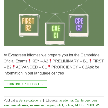
At Evergreen Idiomes we prepare you for the Cambridge
Oficial Exams
KEY – A2
PRELIMINARY – B1
FIRST
– B2
ADVANCED – C1
PROFICIENCY – C2Ask for
information in our language centres
CONTINUAR LLEGINT
→
Publicat a
Sense categoria
|
Etiquetat
academia
,
Cambridge
,
curs
,
evergreenidiomes
,
examenes
,
ingles
,
juliol
,
online
,
REUS
,
RIUDOMS