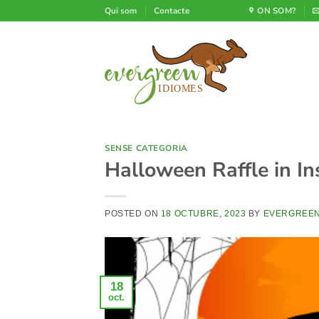
Skip
Qui som
Contacte
ON SOM?
to
content
SENSE CATEGORIA
Halloween Raffle in I
POSTED ON
18 OCTUBRE, 2023
BY
EVERGREE
18
oct.