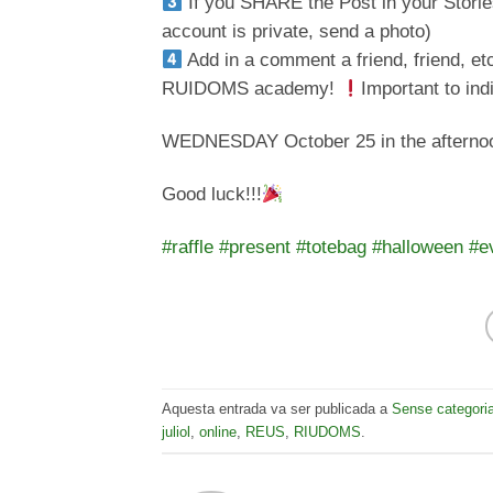
If you SHARE the Post in your Stories
account is private, send a photo)
Add in a comment a friend, friend, e
RUIDOMS academy!
Important to indi
WEDNESDAY October 25 in the afternoon
Good luck!!!
#raffle
#present
#totebag
#halloween
#e
Aquesta entrada va ser publicada a
Sense categori
juliol
,
online
,
REUS
,
RIUDOMS
.