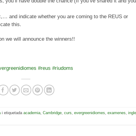
, you’ll have double the chance (If you’ve shared it and you
tc,… and indicate whether you are coming to the REUS or
cate this.
 we will announce the winners!!
vergreenidiomes
#reus
#riudoms
a
i etiquetada
academia
,
Cambridge
,
curs
,
evergreenidiomes
,
examenes
,
ingl