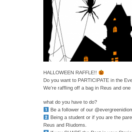
HALLOWEEN RAFFLE!!
Do you want to PARTICIPATE in the Ever
We’re raffling off a bag in Reus and on
what do you have to do?
Be a follower of our @evergreenidio
Being a student or if you are the pare
Reus and Riudoms.