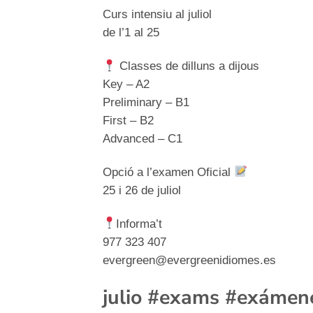
Curs intensiu al juliol
de l’1 al 25
Classes de dilluns a dijous
Key – A2
Preliminary – B1
First – B2
Advanced – C1
Opció a l’examen Oficial
25 i 26 de juliol
Informa’t
977 323 407
evergreen@evergreenidiomes.es
julio #exams #exámene