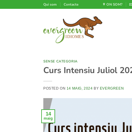
Skip
Qui som
Contacte
ON SOM?
to
content
SENSE CATEGORIA
Curs Intensiu Juliol 20
POSTED ON
14 MAIG, 2024
BY
EVERGREEN
14
maig