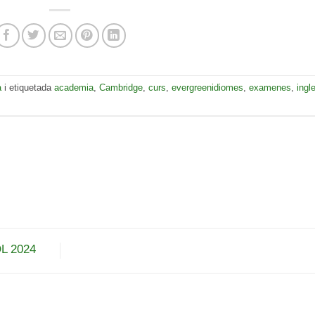
a
i etiquetada
academia
,
Cambridge
,
curs
,
evergreenidiomes
,
examenes
,
ingl
L 2024