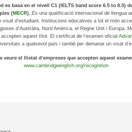
d es basa en el nivell C1 (IELTS band score 6.5 to 8.0)
gües (
MECR
).
És una qualificació internacional de llengua a
 visat d’estudiant. Institucions educatives a tot el món accep
igioses d’Austràlia, Nord Amèrica, el Regne Unit i Europa.
 accepten aquest títol. El certificat de l’examen oficial
Adva
niversitats a qualsevol país i també per demanar un visat d’e
s veure el llistat d’empreses que accepten aquest exame
www.cambridgeenglish.org/recognition