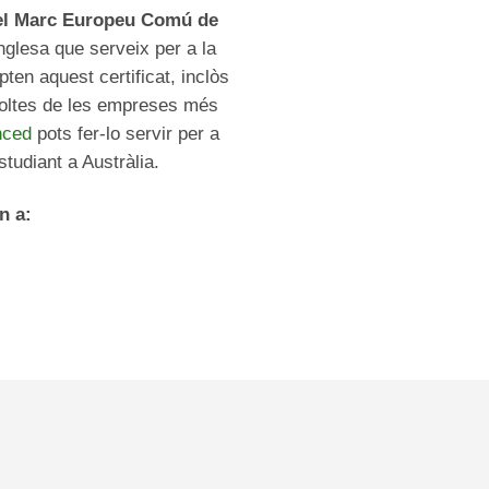
 del Marc Europeu Comú de
nglesa que serveix per a la
ten aquest certificat, inclòs
 Moltes de les empreses més
nced
pots fer-lo servir per a
studiant a Austràlia.
n a: