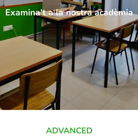
Examina't a la nostra acadèmia
ADVANCED