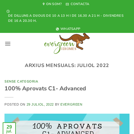
Skip
ON SOM?
CONTACTA
to
DE DILLUNS A DIJOUS DE 10 A 13 H I DE 16.30 A 21 H - DIVENDRES
content
DE 16 A 20.30 H.
WHATSAPP
ARXIUS MENSUALS:
JULIOL 2022
SENSE CATEGORIA
100% Aprovats C1- Advanced
POSTED ON
29 JULIOL, 2022
BY
EVERGREEN
29
jul.