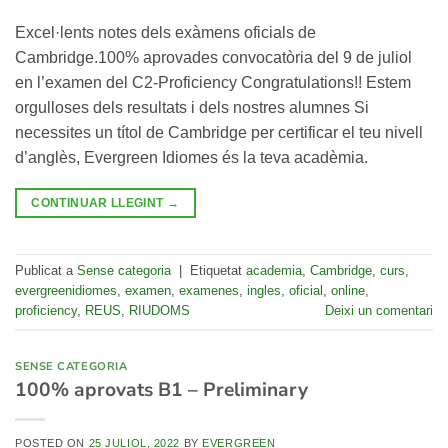
Excel·lents notes dels exàmens oficials de
Cambridge.100% aprovades convocatòria del 9 de juliol
en l’examen del C2-Proficiency Congratulations!! Estem
orgulloses dels resultats i dels nostres alumnes Si
necessites un títol de Cambridge per certificar el teu nivell
d’anglès, Evergreen Idiomes és la teva acadèmia.
CONTINUAR LLEGINT
→
Publicat a
Sense categoria
|
Etiquetat
academia
,
Cambridge
,
curs
,
evergreenidiomes
,
examen
,
examenes
,
ingles
,
oficial
,
online
,
proficiency
,
REUS
,
RIUDOMS
Deixi un comentari
SENSE CATEGORIA
100% aprovats B1 – Preliminary
POSTED ON
25 JULIOL, 2022
BY
EVERGREEN