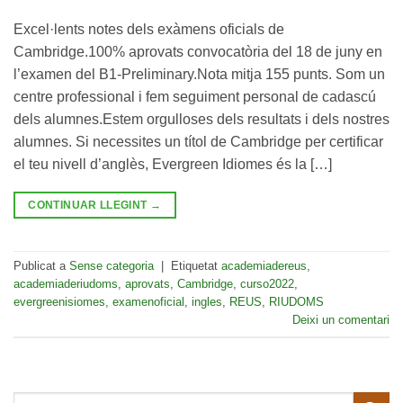
Excel·lents notes dels exàmens oficials de
Cambridge.100% aprovats convocatòria del 18 de juny en
l’examen del B1-Preliminary.Nota mitja 155 punts. Som un
centre professional i fem seguiment personal de cadascú
dels alumnes.Estem orgulloses dels resultats i dels nostres
alumnes. Si necessites un títol de Cambridge per certificar
el teu nivell d’anglès, Evergreen Idiomes és la […]
CONTINUAR LLEGINT
→
Publicat a
Sense categoria
|
Etiquetat
academiadereus
,
academiaderiudoms
,
aprovats
,
Cambridge
,
curso2022
,
evergreenisiomes
,
examenoficial
,
ingles
,
REUS
,
RIUDOMS
Deixi un comentari