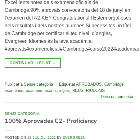
Excel·lents notes dels exàmens oficials de
Cambridge.90% aprovats convocatòria del 18 de junyl en
l’examen del A2-KEY Congratulations!!! Estem orgulloses
dels resultats i dels nostres alumnes Si necessites un títol
de Cambridge per certificar el teu nivell d’anglès,
Evergreen Idiomes és la teva acadèmia.
#aprovats#examenoficial#Cambridge#curso2022#academia
CONTINUAR LLEGINT
→
Publicat a
Sense categoria
|
Etiquetat
APROBADOS
,
Cambridge
,
examenes
,
examens
,
exams
,
ingles
,
REUS
,
RIUDOMS
Deixi un comentari
SENSE CATEGORIA
100% Aprovades C2- Proficiency
POSTED ON
26 JULIOL, 2022
BY
EVERGREEN