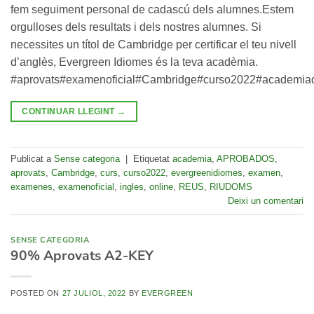
fem seguiment personal de cadascú dels alumnes.Estem
orgulloses dels resultats i dels nostres alumnes. Si
necessites un títol de Cambridge per certificar el teu nivell
d’anglès, Evergreen Idiomes és la teva acadèmia.
#aprovats#examenoficial#Cambridge#curso2022#academia
CONTINUAR LLEGINT
→
Publicat a
Sense categoria
|
Etiquetat
academia
,
APROBADOS
,
aprovats
,
Cambridge
,
curs
,
curso2022
,
evergreenidiomes
,
examen
,
examenes
,
examenoficial
,
ingles
,
online
,
REUS
,
RIUDOMS
Deixi un comentari
SENSE CATEGORIA
90% Aprovats A2-KEY
POSTED ON
27 JULIOL, 2022
BY
EVERGREEN