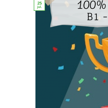
25
jul.