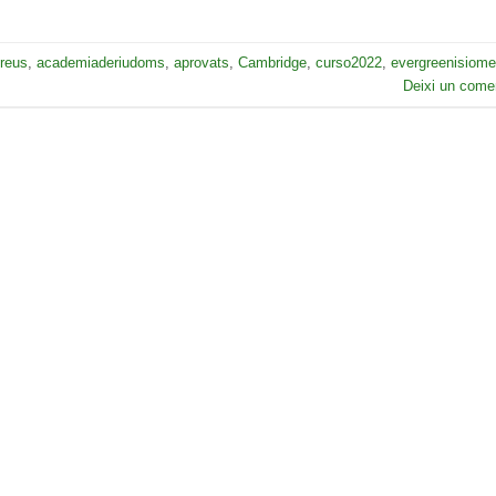
reus
,
academiaderiudoms
,
aprovats
,
Cambridge
,
curso2022
,
evergreenisiom
Deixi un comen