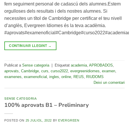
fem seguiment personal de cadascú dels alumnes.Estem
orgulloses dels resultats i dels nostres alumnes. Si
necessites un títol de Cambridge per certificar el teu nivell
d’anglès, Evergreen Idiomes és la teva acadèmia.
#aprovats#examenoficial#Cambridge#curso2022#academia
CONTINUAR LLEGINT
→
Publicat a
Sense categoria
|
Etiquetat
academia
,
APROBADOS
,
aprovats
,
Cambridge
,
curs
,
curso2022
,
evergreenidiomes
,
examen
,
examenes
,
examenoficial
,
ingles
,
online
,
REUS
,
RIUDOMS
Deixi un comentari
SENSE CATEGORIA
100% aprovats B1 – Preliminary
POSTED ON
25 JULIOL, 2022
BY
EVERGREEN