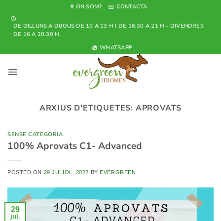
Skip
ON SOM?
CONTACTA
to
DE DILLUNS A DIJOUS DE 10 A 13 H I DE 16.30 A 21 H - DIVENDRES
content
DE 16 A 20.30 H.
WHATSAPP
ARXIUS D'ETIQUETES:
APROVATS
SENSE CATEGORIA
100% Aprovats C1- Advanced
POSTED ON
29 JULIOL, 2022
BY
EVERGREEN
29
jul.