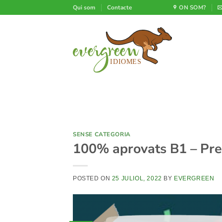
Skip
Qui som
Contacte
ON SOM?
to
content
SENSE CATEGORIA
100% aprovats B1 – Pre
POSTED ON
25 JULIOL, 2022
BY
EVERGREEN