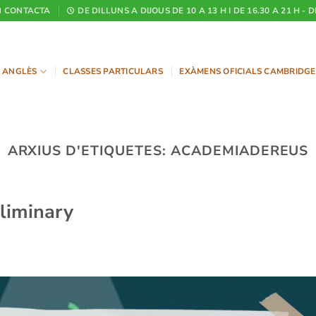
CONTACTA
DE DILLUNS A DIJOUS DE 10 A 13 H I DE 16.30 A 21 H - 
ANGLÈS
CLASSES PARTICULARS
EXÀMENS OFICIALS CAMBRIDGE
ARXIUS D'ETIQUETES:
ACADEMIADEREUS
liminary