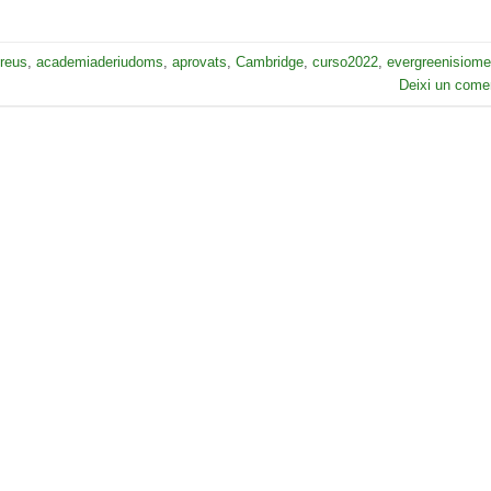
reus
,
academiaderiudoms
,
aprovats
,
Cambridge
,
curso2022
,
evergreenisiom
Deixi un comen