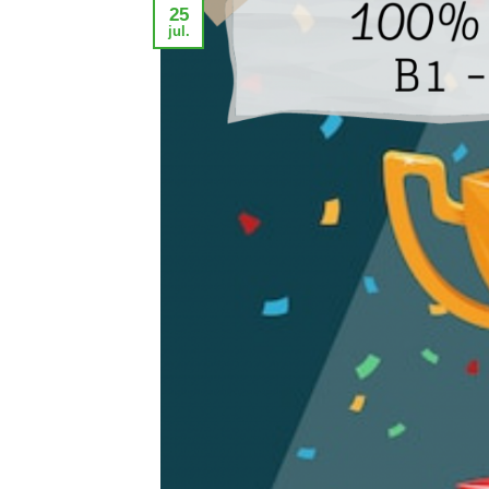
25
jul.