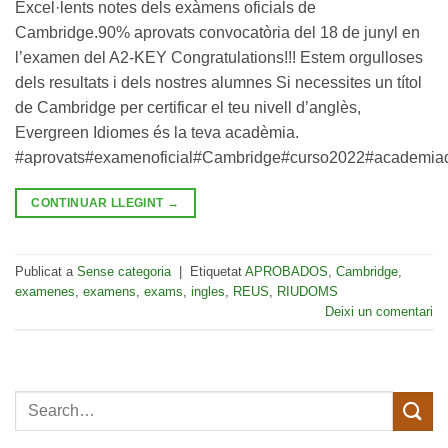
Excel·lents notes dels exàmens oficials de
Cambridge.90% aprovats convocatòria del 18 de junyl en
l’examen del A2-KEY Congratulations!!! Estem orgulloses
dels resultats i dels nostres alumnes Si necessites un títol
de Cambridge per certificar el teu nivell d’anglès,
Evergreen Idiomes és la teva acadèmia.
#aprovats#examenoficial#Cambridge#curso2022#academia
CONTINUAR LLEGINT
→
Publicat a
Sense categoria
|
Etiquetat
APROBADOS
,
Cambridge
,
examenes
,
examens
,
exams
,
ingles
,
REUS
,
RIUDOMS
Deixi un comentari