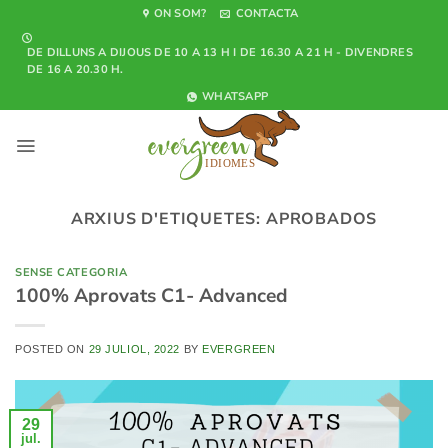
Skip
ON SOM?
CONTACTA
to
DE DILLUNS A DIJOUS DE 10 A 13 H I DE 16.30 A 21 H - DIVENDRES
content
DE 16 A 20.30 H.
WHATSAPP
ARXIUS D'ETIQUETES:
APROBADOS
SENSE CATEGORIA
100% Aprovats C1- Advanced
POSTED ON
29 JULIOL, 2022
BY
EVERGREEN
29
jul.