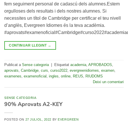
fem seguiment personal de cadascú dels alumnes.Estem
orgulloses dels resultats i dels nostres alumnes. Si
necessites un títol de Cambridge per certificar el teu nivell
d’anglès, Evergreen Idiomes és la teva acadèmia.
#aprovats#examenoficial#Cambridge#curso2022#academia
CONTINUAR LLEGINT
→
Publicat a
Sense categoria
|
Etiquetat
academia
,
APROBADOS
,
aprovats
,
Cambridge
,
curs
,
curso2022
,
evergreenidiomes
,
examen
,
examenes
,
examenoficial
,
ingles
,
online
,
REUS
,
RIUDOMS
Deixi un comentari
SENSE CATEGORIA
90% Aprovats A2-KEY
POSTED ON
27 JULIOL, 2022
BY
EVERGREEN