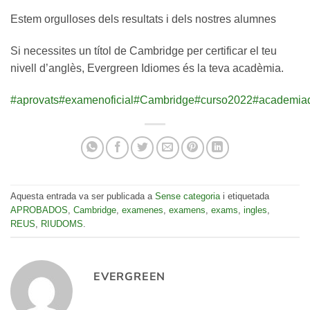
Estem orgulloses dels resultats i dels nostres alumnes
Si necessites un títol de Cambridge per certificar el teu
nivell d’anglès, Evergreen Idiomes és la teva acadèmia.
#aprovats
#examenoficial
#Cambridge
#curso2022
#academia
Aquesta entrada va ser publicada a
Sense categoria
i etiquetada
APROBADOS
,
Cambridge
,
examenes
,
examens
,
exams
,
ingles
,
REUS
,
RIUDOMS
.
EVERGREEN