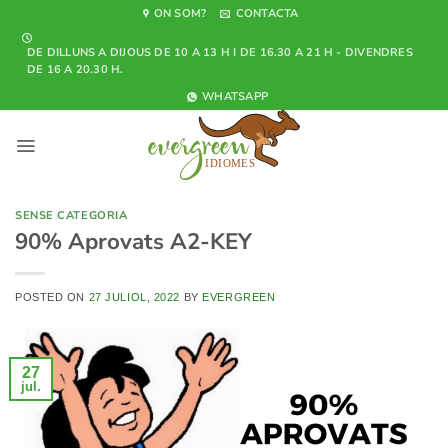
Skip
ON SOM?
CONTACTA
to
DE DILLUNS A DIJOUS DE 10 A 13 H I DE 16.30 A 21 H - DIVENDRES
content
DE 16 A 20.30 H.
WHATSAPP
SENSE CATEGORIA
90% Aprovats A2-KEY
POSTED ON
27 JULIOL, 2022
BY
EVERGREEN
27
jul.