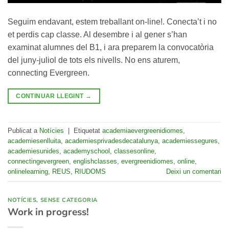
Seguim endavant, estem treballant on-line!. Conecta’t i no
et perdis cap classe. Al desembre i al gener s’han
examinat alumnes del B1, i ara preparem la convocatòria
del juny-juliol de tots els nivells. No ens aturem,
connecting Evergreen.
CONTINUAR LLEGINT
→
Publicat a
Notícies
|
Etiquetat
academiaevergreenidiomes
,
academiesenlluita
,
academiesprivadesdecatalunya
,
academiessegures
,
academiesunides
,
academyschool
,
classesonline
,
connectingevergreen
,
englishclasses
,
evergreenidiomes
,
online
,
onlinelearning
,
REUS
,
RIUDOMS
Deixi un comentari
NOTÍCIES
,
SENSE CATEGORIA
Work in progress!