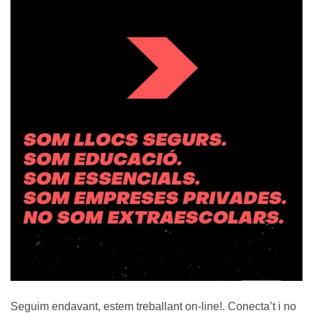
Seguim endavant, estem treballant on-line!. Conecta’t i no