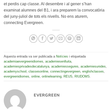
et perdis cap classe. Al desembre i al gener s’han
examinat alumnes del B1, i ara preparem la convocatòria
del juny-juliol de tots els nivells. No ens aturem,
connecting Evergreen.
Aquesta entrada va ser publicada a
Notícies
i etiquetada
academiaevergreenidiomes
,
academiesenlluita
,
academiesprivadesdecatalunya
,
academiessegures
,
academiesunides
,
academyschool
,
classesonline
,
connectingevergreen
,
englishclasses
,
evergreenidiomes
,
online
,
onlinelearning
,
REUS
,
RIUDOMS
.
EVERGREEN