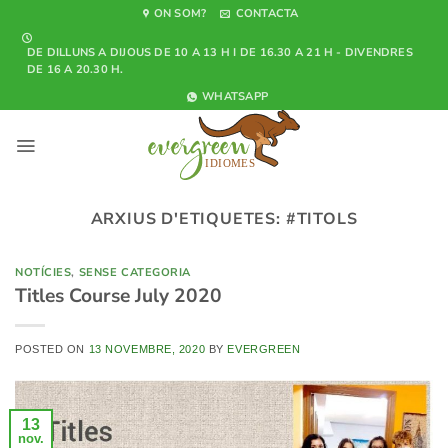
Skip
ON SOM?
CONTACTA
to
DE DILLUNS A DIJOUS DE 10 A 13 H I DE 16.30 A 21 H - DIVENDRES
content
DE 16 A 20.30 H.
WHATSAPP
ARXIUS D'ETIQUETES:
#TITOLS
NOTÍCIES
,
SENSE CATEGORIA
Titles Course July 2020
POSTED ON
13 NOVEMBRE, 2020
BY
EVERGREEN
13
nov.