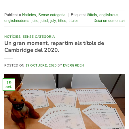
Publicat a
Notícies
,
Sense categoria
|
Etiquetat
#titols
,
englishreus
,
englishriudoms
,
julio
,
juliol
,
july
,
titles
,
titulos
Deixi un comentari
NOTÍCIES
,
SENSE CATEGORIA
Un gran moment, repartim els títols de
Cambridge del 2020.
POSTED ON
19 OCTUBRE, 2020
BY
EVERGREEN
19
oct.