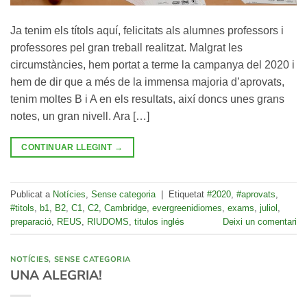
Ja tenim els títols aquí, felicitats als alumnes professors i
professores pel gran treball realitzat. Malgrat les
circumstàncies, hem portat a terme la campanya del 2020 i
hem de dir que a més de la immensa majoria d’aprovats,
tenim moltes B i A en els resultats, així doncs unes grans
notes, un gran nivell. Ara […]
CONTINUAR LLEGINT
→
Publicat a
Notícies
,
Sense categoria
|
Etiquetat
#2020
,
#aprovats
,
#titols
,
b1
,
B2
,
C1
,
C2
,
Cambridge
,
evergreenidiomes
,
exams
,
juliol
,
preparació
,
REUS
,
RIUDOMS
,
titulos inglés
Deixi un comentari
NOTÍCIES
,
SENSE CATEGORIA
UNA ALEGRIA!