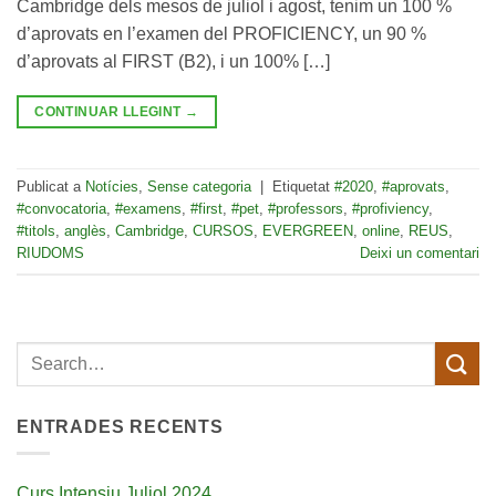
Cambridge dels mesos de juliol i agost, tenim un 100 %
d’aprovats en l’examen del PROFICIENCY, un 90 %
d’aprovats al FIRST (B2), i un 100% […]
CONTINUAR LLEGINT
→
Publicat a
Notícies
,
Sense categoria
|
Etiquetat
#2020
,
#aprovats
,
#convocatoria
,
#examens
,
#first
,
#pet
,
#professors
,
#profiviency
,
#titols
,
anglès
,
Cambridge
,
CURSOS
,
EVERGREEN
,
online
,
REUS
,
RIUDOMS
Deixi un comentari
ENTRADES RECENTS
Curs Intensiu Juliol 2024