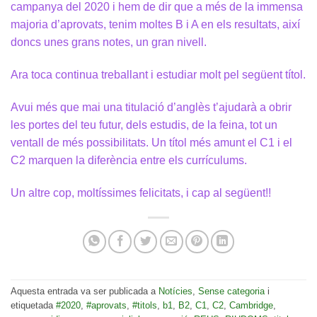
campanya del 2020 i hem de dir que a més de la immensa
majoria d’aprovats, tenim moltes B i A en els resultats, així
doncs unes grans notes, un gran nivell.
Ara toca continua treballant i estudiar molt pel següent títol.
Avui més que mai una titulació d’anglès t’ajudarà a obrir
les portes del teu futur, dels estudis, de la feina, tot un
ventall de més possibilitats. Un títol més amunt el C1 i el
C2 marquen la diferència entre els currículums.
Un altre cop, moltíssimes felicitats, i cap al següent!!
Aquesta entrada va ser publicada a
Notícies
,
Sense categoria
i
etiquetada
#2020
,
#aprovats
,
#titols
,
b1
,
B2
,
C1
,
C2
,
Cambridge
,