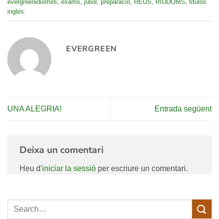
evergreenidiomes
,
exams
,
juliol
,
preparació
,
REUS
,
RIUDOMS
,
titulos
inglés
.
EVERGREEN
UNA ALEGRIA!
Entrada següent
Deixa un comentari
Heu d'
iniciar la sessió
per escriure un comentari.