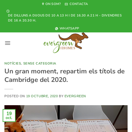
Skip
ON SOM?
CONTACTA
to
DE DILLUNS A DIJOUS DE 10 A 13 H I DE 16.30 A 21 H - DIVENDRES
content
DE 16 A 20.30 H.
WHATSAPP
NOTÍCIES
,
SENSE CATEGORIA
Un gran moment, repartim els títols de
Cambridge del 2020.
POSTED ON
19 OCTUBRE, 2020
BY
EVERGREEN
19
oct.