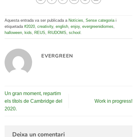
Aquesta entrada va ser publicada a
Notícies
,
Sense categoria
i
etiquetada
#2020
,
creativity
,
english
,
enjoy
,
evergreenidiomes
,
halloween
,
kids
,
REUS
,
RIUDOMS
,
school
.
EVERGREEN
Un gran moment, repartim
els títols de Cambridge del
Work in progress!
2020.
Deixa un comentari