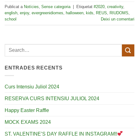
Publicat a
Notícies
,
Sense categoria
|
Etiquetat
#2020
,
creativity
,
english
,
enjoy
,
evergreenidiomes
,
halloween
,
kids
,
REUS
,
RIUDOMS
,
school
Deixi un comentari
ENTRADES RECENTS
Curs Intensiu Juliol 2024
RESERVA CURS INTENSIU JULIOL 2024
Happy Easter Raffle
MOCK EXAMS 2024
ST. VALENTINE’S DAY RAFFLE IN INSTAGRAM!!