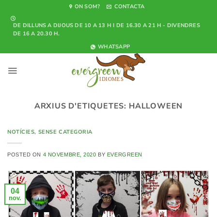
Skip
ON SOM?
CONTACTA
to
DE DILLUNS A DIJOUS DE 10 A 13 H I DE 16.30 A 21 H - DIVENDRES
content
DE 16 A 20.30 H.
WHATSAPP
ARXIUS D'ETIQUETES:
HALLOWEEN
NOTÍCIES
,
SENSE CATEGORIA
POSTED ON
4 NOVEMBRE, 2020
BY
EVERGREEN
04
nov.