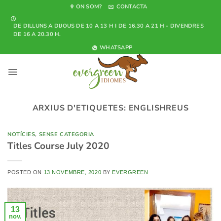
Skip
ON SOM?
CONTACTA
to
DE DILLUNS A DIJOUS DE 10 A 13 H I DE 16.30 A 21 H - DIVENDRES
content
DE 16 A 20.30 H.
WHATSAPP
ARXIUS D'ETIQUETES:
ENGLISHREUS
NOTÍCIES
,
SENSE CATEGORIA
Titles Course July 2020
POSTED ON
13 NOVEMBRE, 2020
BY
EVERGREEN
13
nov.