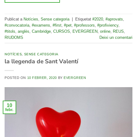
Publicat a
Notícies
,
Sense categoria
|
Etiquetat
#2020
,
#aprovats
,
#convocatoria
,
#examens
,
#first
,
#pet
,
#professors
,
#profiviency
,
#titols
,
anglès
,
Cambridge
,
CURSOS
,
EVERGREEN
,
online
,
REUS
,
RIUDOMS
Deixi un comentari
NOTÍCIES
,
SENSE CATEGORIA
la llegenda de Sant Valentí
POSTED ON
10 FEBRER, 2020
BY
EVERGREEN
10
febr.