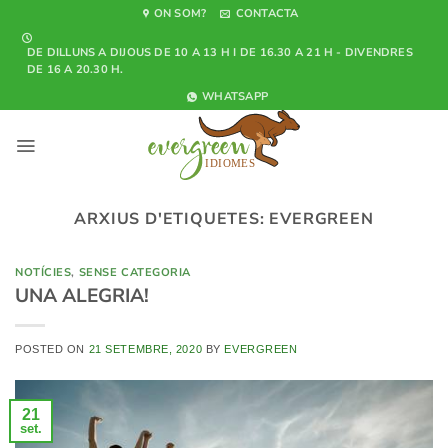
Skip
ON SOM?
CONTACTA
to
DE DILLUNS A DIJOUS DE 10 A 13 H I DE 16.30 A 21 H - DIVENDRES
content
DE 16 A 20.30 H.
WHATSAPP
ARXIUS D'ETIQUETES:
EVERGREEN
NOTÍCIES
,
SENSE CATEGORIA
UNA ALEGRIA!
POSTED ON
21 SETEMBRE, 2020
BY
EVERGREEN
21
set.