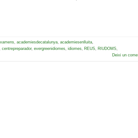
examens
,
academiesdecatalunya
,
academiesenlluita
,
,
centrepreparador
,
evergreenidiomes
,
idiomes
,
REUS
,
RIUDOMS
,
Deixi un comen