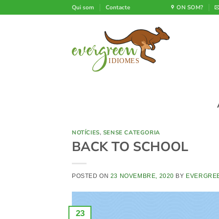
Skip
Qui som
Contacte
ON SOM?
to
content
NOTÍCIES
,
SENSE CATEGORIA
BACK TO SCHOOL
POSTED ON
23 NOVEMBRE, 2020
BY
EVERGRE
23