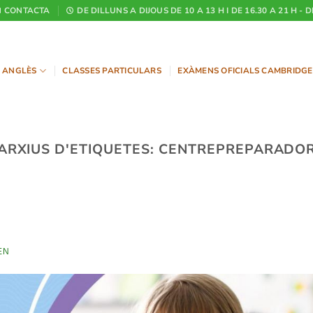
CONTACTA
DE DILLUNS A DIJOUS DE 10 A 13 H I DE 16.30 A 21 H - 
ANGLÈS
CLASSES PARTICULARS
EXÀMENS OFICIALS CAMBRIDGE
ARXIUS D'ETIQUETES:
CENTREPREPARADO
EN