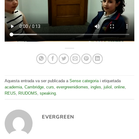
Aquesta entrada va ser publicada a
Sense categoria
i etiquetada
academia
,
Cambridge
,
curs
,
evergreenidiomes
,
ingles
,
juliol
,
online
,
REUS
,
RIUDOMS
,
speaking
.
EVERGREEN