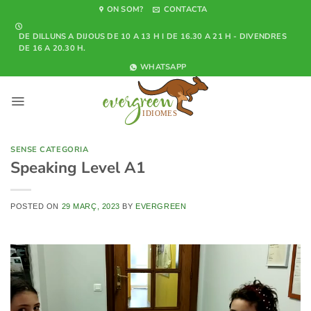
Skip
ON SOM?
CONTACTA
to
DE DILLUNS A DIJOUS DE 10 A 13 H I DE 16.30 A 21 H - DIVENDRES
content
DE 16 A 20.30 H.
WHATSAPP
SENSE CATEGORIA
Speaking Level A1
POSTED ON
29 MARÇ, 2023
BY
EVERGREEN