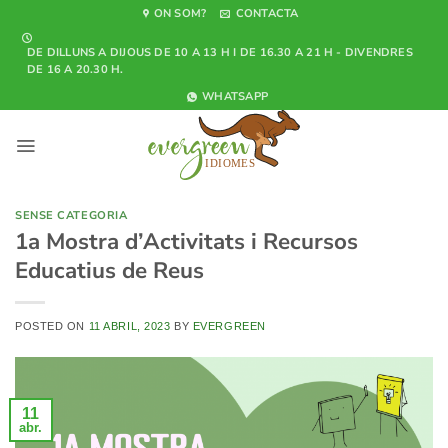
Skip
ON SOM?
CONTACTA
to
DE DILLUNS A DIJOUS DE 10 A 13 H I DE 16.30 A 21 H - DIVENDRES
content
DE 16 A 20.30 H.
WHATSAPP
SENSE CATEGORIA
1a Mostra d’Activitats i Recursos
Educatius de Reus
POSTED ON
11 ABRIL, 2023
BY
EVERGREEN
11
abr.