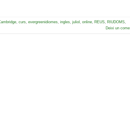
Cambridge
,
curs
,
evergreenidiomes
,
ingles
,
juliol
,
online
,
REUS
,
RIUDOMS
,
Deixi un comen