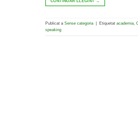
CONTINUAR LLEGINT
→
Publicat a
Sense categoria
|
Etiquetat
academia
,
speaking