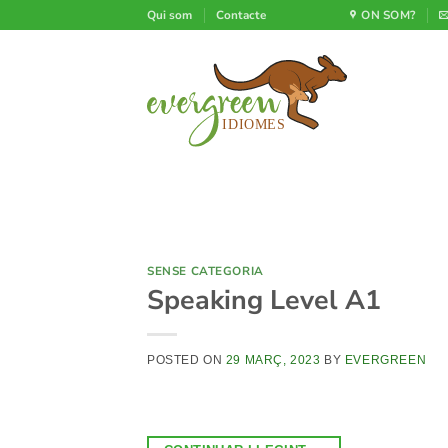
Skip
Qui som
Contacte
ON SOM?
to
content
SENSE CATEGORIA
Speaking Level A1
POSTED ON
29 MARÇ, 2023
BY
EVERGREEN