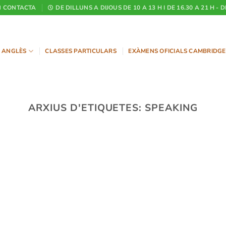
CONTACTA
DE DILLUNS A DIJOUS DE 10 A 13 H I DE 16.30 A 21 H - 
ANGLÈS
CLASSES PARTICULARS
EXÀMENS OFICIALS CAMBRIDGE
ARXIUS D'ETIQUETES:
SPEAKING