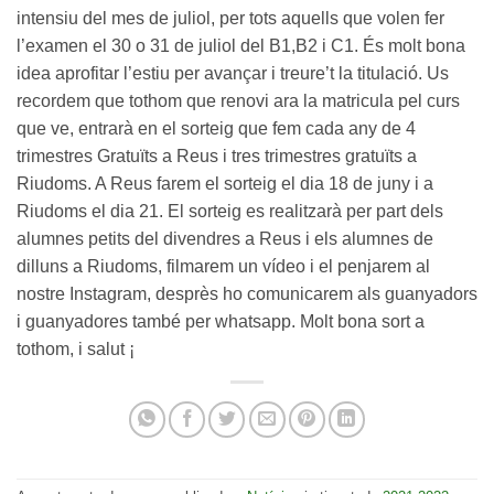
intensiu del mes de juliol, per tots aquells que volen fer
l’examen el 30 o 31 de juliol del B1,B2 i C1. És molt bona
idea aprofitar l’estiu per avançar i treure’t la titulació. Us
recordem que tothom que renovi ara la matricula pel curs
que ve, entrarà en el sorteig que fem cada any de 4
trimestres Gratuïts a Reus i tres trimestres gratuïts a
Riudoms. A Reus farem el sorteig el dia 18 de juny i a
Riudoms el dia 21. El sorteig es realitzarà per part dels
alumnes petits del divendres a Reus i els alumnes de
dilluns a Riudoms, filmarem un vídeo i el penjarem al
nostre Instagram, desprès ho comunicarem als guanyadors
i guanyadores també per whatsapp. Molt bona sort a
tothom, i salut ¡