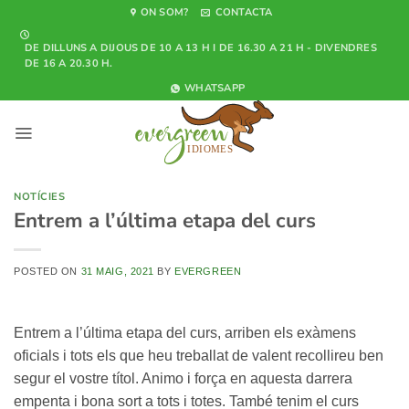
Skip
ON SOM?
CONTACTA
to
DE DILLUNS A DIJOUS DE 10 A 13 H I DE 16.30 A 21 H - DIVENDRES
content
DE 16 A 20.30 H.
WHATSAPP
NOTÍCIES
Entrem a l’última etapa del curs
POSTED ON
31 MAIG, 2021
BY
EVERGREEN
Entrem a l’última etapa del curs, arriben els exàmens
oficials i tots els que heu treballat de valent recollireu ben
segur el vostre títol. Animo i força en aquesta darrera
empenta i bona sort a tots i totes. També tenim el curs