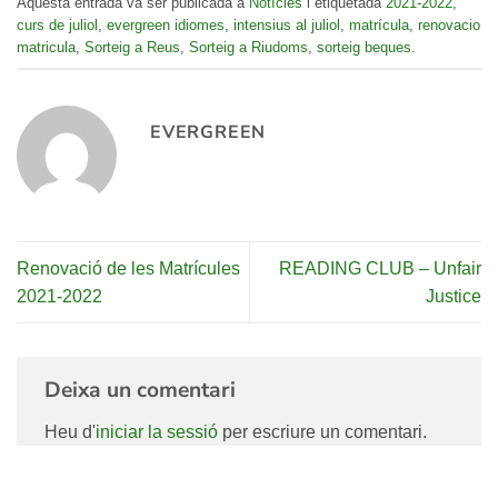
Aquesta entrada va ser publicada a
Notícies
i etiquetada
2021-2022
,
curs de juliol
,
evergreen idiomes
,
intensius al juliol
,
matrícula
,
renovacio
matricula
,
Sorteig a Reus
,
Sorteig a Riudoms
,
sorteig beques
.
EVERGREEN
Renovació de les Matrícules
READING CLUB – Unfair
2021-2022
Justice
Deixa un comentari
Heu d'
iniciar la sessió
per escriure un comentari.