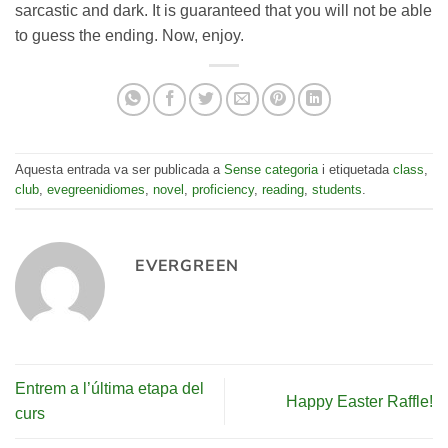
sarcastic and dark. It is guaranteed that you will not be able
to guess the ending. Now, enjoy.
Aquesta entrada va ser publicada a
Sense categoria
i etiquetada
class
,
club
,
evegreenidiomes
,
novel
,
proficiency
,
reading
,
students
.
EVERGREEN
Entrem a l’última etapa del
Happy Easter Raffle!
curs