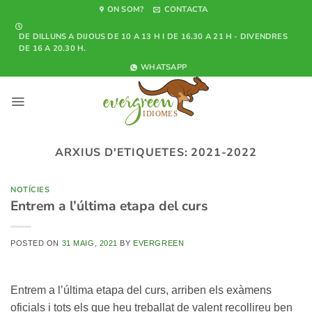
Skip
ON SOM?
CONTACTA
to
DE DILLUNS A DIJOUS DE 10 A 13 H I DE 16.30 A 21 H - DIVENDRES
content
DE 16 A 20.30 H.
WHATSAPP
ARXIUS D'ETIQUETES:
2021-2022
NOTÍCIES
Entrem a l’última etapa del curs
POSTED ON
31 MAIG, 2021
BY
EVERGREEN
Entrem a l’última etapa del curs, arriben els exàmens
oficials i tots els que heu treballat de valent recollireu ben