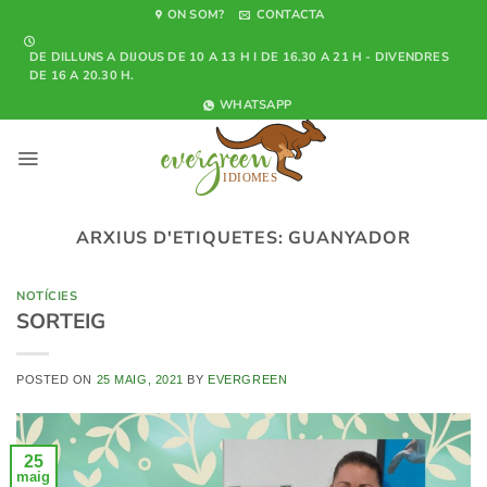
Skip
ON SOM?
CONTACTA
to
DE DILLUNS A DIJOUS DE 10 A 13 H I DE 16.30 A 21 H - DIVENDRES
content
DE 16 A 20.30 H.
WHATSAPP
ARXIUS D'ETIQUETES:
GUANYADOR
NOTÍCIES
SORTEIG
POSTED ON
25 MAIG, 2021
BY
EVERGREEN
25
maig