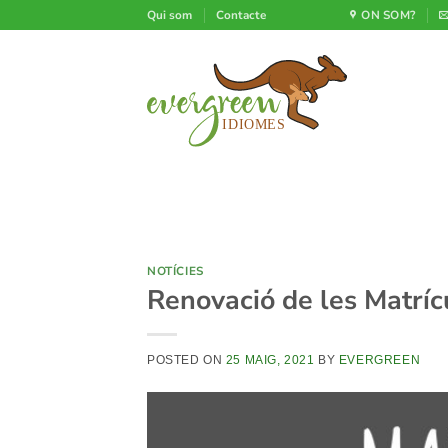
Skip
Qui som
Contacte
ON SOM?
to
content
NOTÍCIES
Renovació de les Matrí
POSTED ON
25 MAIG, 2021
BY
EVERGREEN