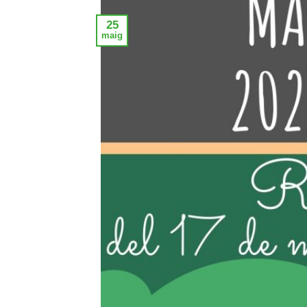
25
maig