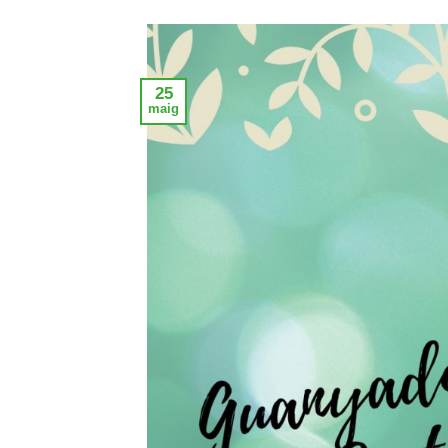
25
maig