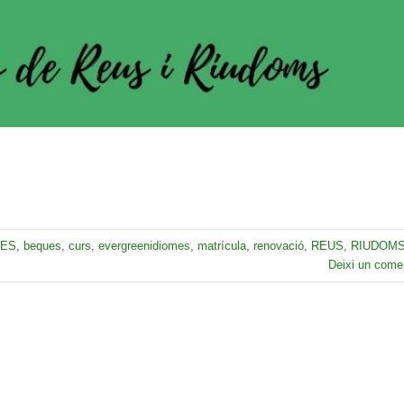
ES
,
beques
,
curs
,
evergreenidiomes
,
matrícula
,
renovació
,
REUS
,
RIUDOM
Deixi un comen