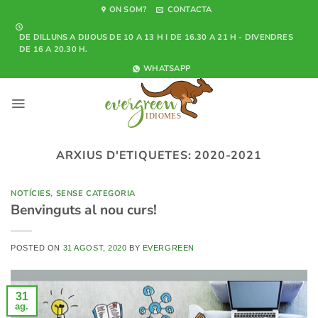
Skip
ON SOM?
CONTACTA
to
DE DILLUNS A DIJOUS DE 10 A 13 H I DE 16.30 A 21 H - DIVENDRES
content
DE 16 A 20.30 H.
WHATSAPP
ARXIUS D'ETIQUETES:
2020-2021
NOTÍCIES
,
SENSE CATEGORIA
Benvinguts al nou curs!
POSTED ON
31 AGOST, 2020
BY
EVERGREEN
31
ag.