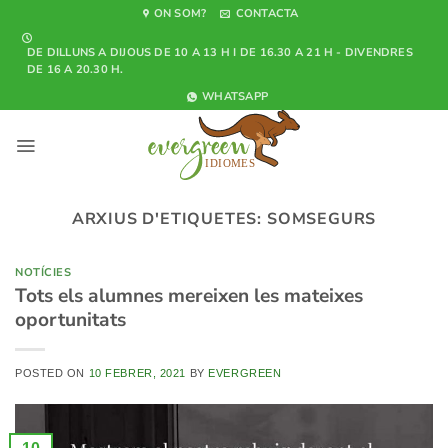
Skip
ON SOM?
CONTACTA
to
DE DILLUNS A DIJOUS DE 10 A 13 H I DE 16.30 A 21 H - DIVENDRES
content
DE 16 A 20.30 H.
WHATSAPP
ARXIUS D'ETIQUETES:
SOMSEGURS
NOTÍCIES
Tots els alumnes mereixen les mateixes
oportunitats
POSTED ON
10 FEBRER, 2021
BY
EVERGREEN