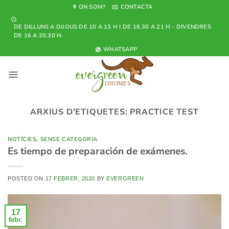
Skip
ON SOM?
CONTACTA
to
DE DILLUNS A DIJOUS DE 10 A 13 H I DE 16.30 A 21 H - DIVENDRES
content
DE 16 A 20.30 H.
WHATSAPP
ARXIUS D'ETIQUETES:
PRACTICE TEST
NOTÍCIES
,
SENSE CATEGORIA
Es tiempo de preparación de exámenes.
POSTED ON
17 FEBRER, 2020
BY
EVERGREEN
17
febr.