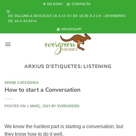
Skip
ON SOM?
CONTACTA
to
DE DILLUNS A DIJOUS DE 10 A 13 H I DE 16.30 A 21 H - DIVENDRES
content
DE 16 A 20.30 H.
WHATSAPP
ARXIUS D'ETIQUETES:
LISTENING
SENSE CATEGORIA
How to start a Conversation
POSTED ON
1 MARÇ, 2023
BY
EVERGREEN
We know the hardest part is starting a conversation, but
they know how to do it well.