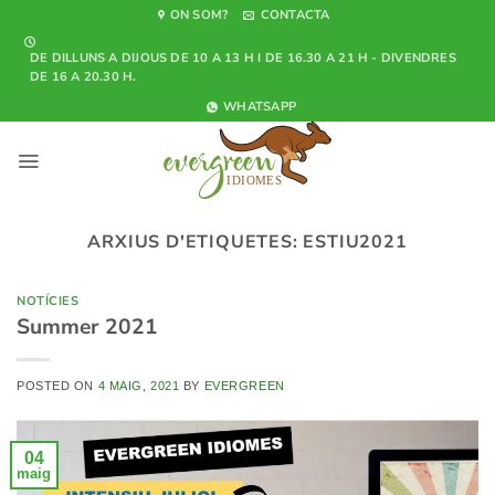
Skip
ON SOM?
CONTACTA
to
DE DILLUNS A DIJOUS DE 10 A 13 H I DE 16.30 A 21 H - DIVENDRES
content
DE 16 A 20.30 H.
WHATSAPP
ARXIUS D'ETIQUETES:
ESTIU2021
NOTÍCIES
Summer 2021
POSTED ON
4 MAIG, 2021
BY
EVERGREEN
04
maig