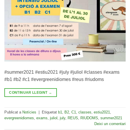
#summer2021 #estiu2021 #july #juliol #classes #exams
#b1 #b2 #c1 #evergreenidiomes #reus #riudoms
CONTINUAR LLEGINT
→
Publicat a
Notícies
|
Etiquetat
b1
,
B2
,
C1
,
classes
,
estiu2021
,
evergreenidiomes
,
exams
,
juliol
,
july
,
REUS
,
RIUDOMS
,
summer2021
Deixi un comentari