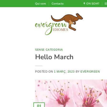
Skip
Qui som
Contacte
ON SOM?
to
content
SENSE CATEGORIA
Hello March
POSTED ON
1 MARÇ, 2023
BY
EVERGREEN
01