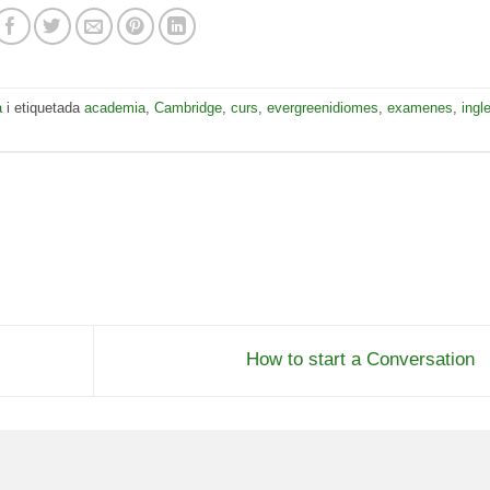
a
i etiquetada
academia
,
Cambridge
,
curs
,
evergreenidiomes
,
examenes
,
ingl
How to start a Conversation