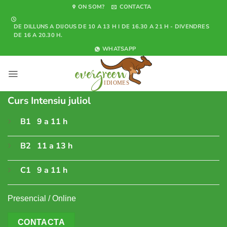
Skip
ON SOM?
CONTACTA
to
DE DILLUNS A DIJOUS DE 10 A 13 H I DE 16.30 A 21 H - DIVENDRES
content
DE 16 A 20.30 H.
WHATSAPP
Curs Intensiu juliol
B1 9 a 11 h
B2 11 a 13 h
C1 9 a 11 h
Presencial / Online
CONTACTA