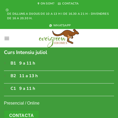
Skip
ON SOM?
CONTACTA
to
DE DILLUNS A DIJOUS DE 10 A 13 H I DE 16.30 A 21 H - DIVENDRES
content
DE 16 A 20.30 H.
WHATSAPP
Curs Intensiu juliol
B1 9 a 11 h
B2 11 a 13 h
C1 9 a 11 h
Presencial / Online
CONTACTA