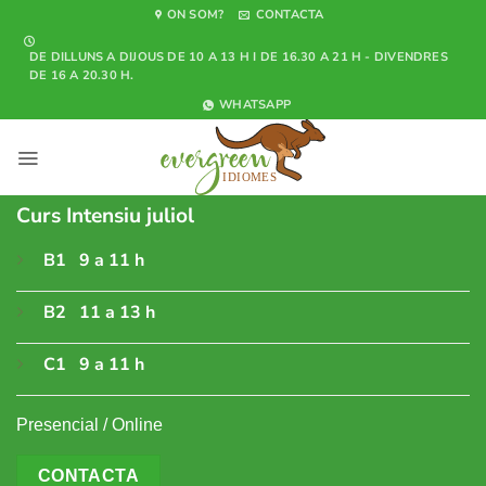
Skip
ON SOM?
CONTACTA
to
DE DILLUNS A DIJOUS DE 10 A 13 H I DE 16.30 A 21 H - DIVENDRES
content
DE 16 A 20.30 H.
WHATSAPP
Curs Intensiu juliol
B1 9 a 11 h
B2 11 a 13 h
C1 9 a 11 h
Presencial / Online
CONTACTA