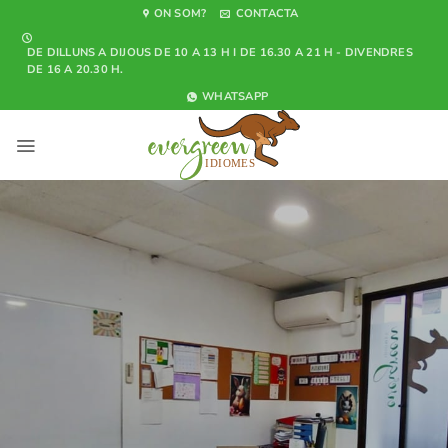
Saltar
ON SOM?
CONTACTA
al
DE DILLUNS A DIJOUS DE 10 A 13 H I DE 16.30 A 21 H - DIVENDRES
contenido
DE 16 A 20.30 H.
WHATSAPP