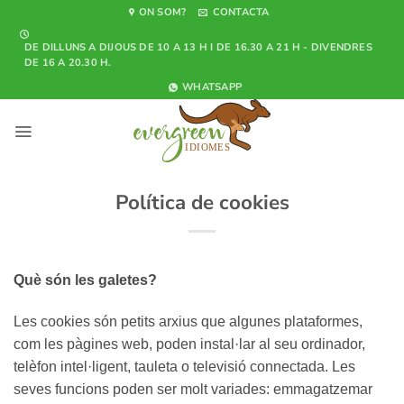
Saltar
ON SOM?
CONTACTA
al
DE DILLUNS A DIJOUS DE 10 A 13 H I DE 16.30 A 21 H - DIVENDRES
contenido
DE 16 A 20.30 H.
WHATSAPP
Política de cookies
Què són les galetes?
Les cookies són petits arxius que algunes plataformes,
com les pàgines web, poden instal·lar al seu ordinador,
telèfon intel·ligent, tauleta o televisió connectada. Les
seves funcions poden ser molt variades: emmagatzemar