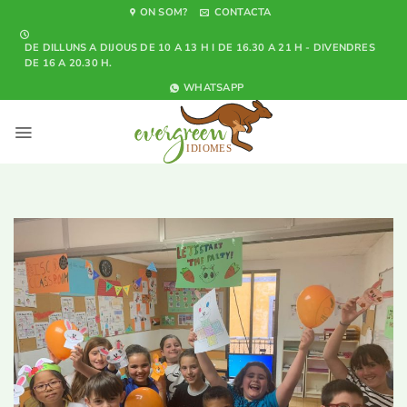
Saltar
ON SOM?
CONTACTA
al
DE DILLUNS A DIJOUS DE 10 A 13 H I DE 16.30 A 21 H - DIVENDRES
contenido
DE 16 A 20.30 H.
WHATSAPP