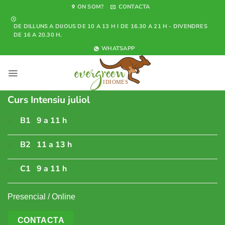
Skip
ON SOM?
CONTACTA
to
DE DILLUNS A DIJOUS DE 10 A 13 H I DE 16.30 A 21 H - DIVENDRES
content
DE 16 A 20.30 H.
WHATSAPP
Curs Intensiu juliol
B1 9 a 11 h
B2 11 a 13 h
C1 9 a 11 h
Presencial / Online
CONTACTA