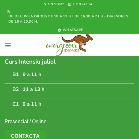
Skip
ON SOM?
CONTACTA
to
DE DILLUNS A DIJOUS DE 10 A 13 H I DE 16.30 A 21 H - DIVENDRES
content
DE 16 A 20.30 H.
WHATSAPP
Curs Intensiu juliol
B1 9 a 11 h
B2 11 a 13 h
C1 9 a 11 h
Presencial / Online
CONTACTA