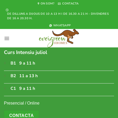
Skip
ON SOM?
CONTACTA
to
DE DILLUNS A DIJOUS DE 10 A 13 H I DE 16.30 A 21 H - DIVENDRES
content
DE 16 A 20.30 H.
WHATSAPP
Curs Intensiu juliol
B1 9 a 11 h
B2 11 a 13 h
C1 9 a 11 h
Presencial / Online
CONTACTA