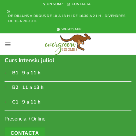
Skip
ON SOM?
CONTACTA
to
DE DILLUNS A DIJOUS DE 10 A 13 H I DE 16.30 A 21 H - DIVENDRES
content
DE 16 A 20.30 H.
WHATSAPP
Curs Intensiu juliol
B1 9 a 11 h
B2 11 a 13 h
C1 9 a 11 h
Presencial / Online
CONTACTA