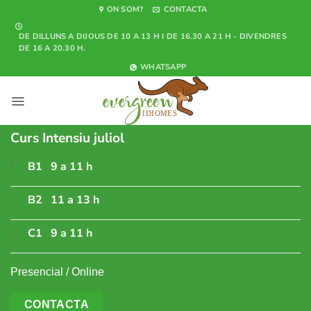
Skip
ON SOM?
CONTACTA
to
DE DILLUNS A DIJOUS DE 10 A 13 H I DE 16.30 A 21 H - DIVENDRES
content
DE 16 A 20.30 H.
WHATSAPP
Curs Intensiu juliol
B1 9 a 11 h
B2 11 a 13 h
C1 9 a 11 h
Presencial / Online
CONTACTA