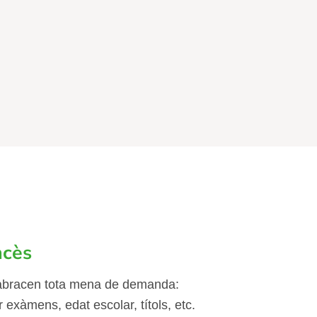
ncès
 abracen tota mena de demanda:
 exàmens, edat escolar, títols, etc.