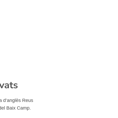
vats
a d’anglès Reus
del Baix Camp.