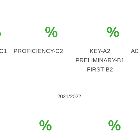
%
%
%
C1
PROFICIENCY-C2
KEY-A2
A
PRELIMINARY-B1
FIRST-B2
2021/2022
%
%