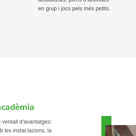
Classes per nens i nenes
Fem servir llibres moderns i
actualitzats, plens d’activitats
en grup i jocs pels més petits.
 acadèmia