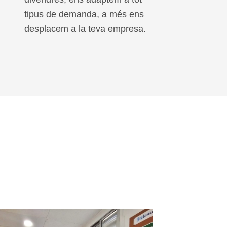
Classes particulars
Horari a convenir de dilluns a
divendres, ens adaptem a tot
tipus de demanda, a més ens
desplacem a la teva empresa.