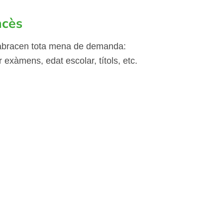
ncès
 abracen tota mena de demanda:
 exàmens, edat escolar, títols, etc.