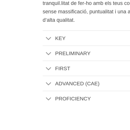
Fer l’examen al nostre centre té tot u
aules climatitzades, familiarització amb
tranquil.litat de fer-ho amb els teus 
sense massificació, puntualitat i una a
d’alta qualitat.
KEY
PRELIMINARY
FIRST
ADVANCED (CAE)
PROFICIENCY