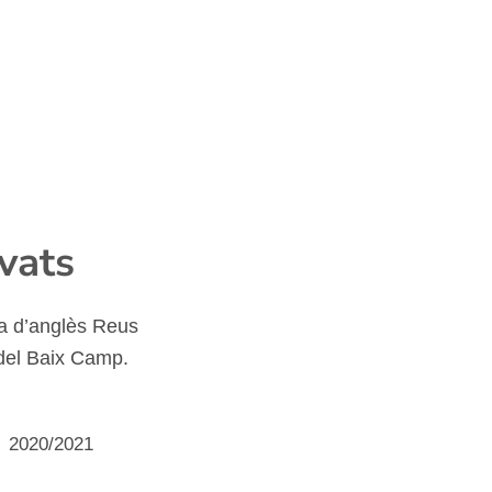
vats
a d’anglès Reus
del Baix Camp.