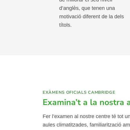
Classes per adults
Dirigits als adults amb ganes
de millorar el seu nivell
d’anglès, que tenen una
motivació diferent de la dels
títols.
EXÀMENS OFICIALS CAMBRIDGE
Examina’t a la nostra