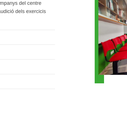
n ventall d’avantatges:
 les instal.lacions, la
companys del centre
udició dels exercicis