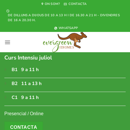
Skip
ON SOM?
CONTACTA
to
DE DILLUNS A DIJOUS DE 10 A 13 H I DE 16.30 A 21 H - DIVENDRES
content
DE 16 A 20.30 H.
WHATSAPP
Curs Intensiu juliol
B1 9 a 11 h
B2 11 a 13 h
C1 9 a 11 h
Presencial / Online
CONTACTA